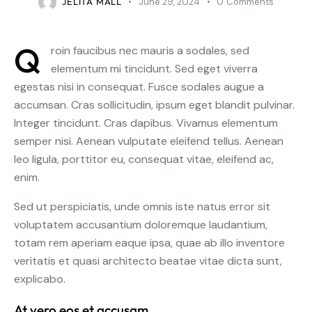
JELITA MALL
June 29, 2024
0
Comments
Q
roin faucibus nec mauris a sodales, sed
elementum mi tincidunt. Sed eget viverra
egestas nisi in consequat. Fusce sodales augue a
accumsan. Cras sollicitudin, ipsum eget blandit pulvinar.
Integer tincidunt. Cras dapibus. Vivamus elementum
semper nisi. Aenean vulputate eleifend tellus. Aenean
leo ligula, porttitor eu, consequat vitae, eleifend ac,
enim.
Sed ut perspiciatis, unde omnis iste natus error sit
voluptatem accusantium doloremque laudantium,
totam rem aperiam eaque ipsa, quae ab illo inventore
veritatis et quasi architecto beatae vitae dicta sunt,
explicabo.
At vero eos et accusam